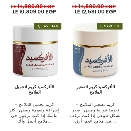
Regular
LE 14,880.00 EGP
Sale
Regular
LE 14,880.00 EGP
Sale
price
LE 10,809.00 EGP
price
price
LE 12,581.00 EGP
pric
SAVE 14%
SAVE 9%
الأفركسيد كريم لتصغير
الأفركسيد كريم لتجميل
الملامح
الملامح
كريم تصغير الملامح –
كريم تجميل الملامح –
نعومة فورية ومظهر أصغر
إشراقة ونعومة ومظهر أكثر
بشكل طبيعي إذا كنت ترغب
تناسقًا إذا كنتِ ترغبين في
في ملامح أنعم، أرق،...
ملامح أجمل وأك...