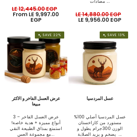
مضادات ...
Regular
LE 12,445.00 EGP
Sale
price
From LE 9,997.00
price
Regular
LE 14,880.00 EGP
Sale
EGP
price
LE 9,956.00 EGP
pric
SAVE 22%
SAVE 13%
عسل المردسيا
عرض العسل الفاخر و الاكثر
مبيعا
عسل المردسيا أصلي 100%
عرض العسل الفاخر – 3
مستورد من كازاخستان
أنواع مميزة + هدية خاصة!
الوزن 300جرام يطول و
استمتع بمذاق الطبيعة النقي
يضخم و يزيد الصلابة ...
مع مجموعة العس...