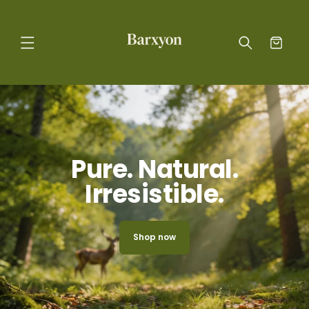
Skip to
content
Cart
Pure. Natural.
Irresistible.
Shop now