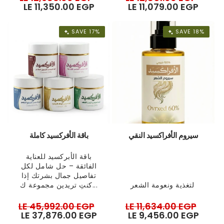
price
LE 11,350.00 EGP
price
price
LE 11,079.00 EGP
pric
SAVE 17%
SAVE 18%
سيروم الأفراكسيد النقي
باقة الأفركسيد كاملة
باقة الأبركسيد للعناية
الفائقة – حل شامل لكل
تفاصيل جمال بشرتك إذا
لتغذية ونعومة الشعر
كنتِ تريدين مجموعة ك...
Regular
LE 45,992.00 EGP
Sale
Regular
LE 11,634.00 EGP
Sale
price
LE 37,876.00 EGP
price
price
LE 9,456.00 EGP
pric