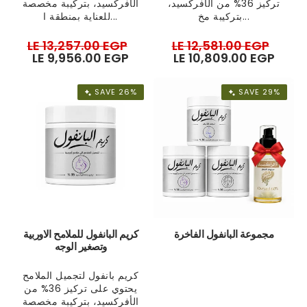
تركيز 36% من الأفركسيد،
الأفركسيد، بتركيبة مخصصة
بتركيبة مخ...
للعناية بمنطقة ا...
Regular
LE 13,257.00 EGP
Sale
Regular
LE 12,581.00 EGP
Sale
price
LE 9,956.00 EGP
price
price
LE 10,809.00 EGP
pric
SAVE 26%
SAVE 29%
مجموعة البانفول الفاخرة
كريم البانفول للملامح الاوربية
وتصغير الوجه
كريم بانفول لتجميل الملامح
يحتوي على تركيز 36% من
الأفركسيد، بتركيبة مخصصة