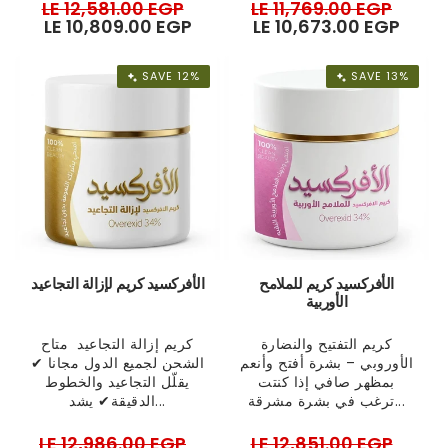
Regular
LE 12,581.00 EGP
Sale
Regular
LE 11,769.00 EGP
Sale
price
LE 10,809.00 EGP
price
price
LE 10,673.00 EGP
price
SAVE 12%
SAVE 13%
الأفركسيد كريم للملامح
الأفركسيد كريم لإزالة التجاعيد
الأوربية
كريم التفتيح والنضارة
كريم إزالة التجاعيد متاح
الأوروبي – بشرة أفتح وأنعم
الشحن لجميع الدول مجانا ✔
بمظهر صافي إذا كنتت
يقلّل التجاعيد والخطوط
ترغب في بشرة مشرقة...
الدقيقة✔ يشد...
Regular
LE 12,986.00 EGP
Sale
Regular
LE 12,851.00 EGP
Sale