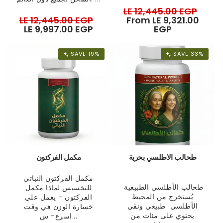
Regular
LE 12,445.00 EGP
Sale
Regular
LE 12,445.00 EGP
Sale
price
From LE 9,321.00
pric
price
LE 9,997.00 EGP
price
EGP
SAVE 19%
SAVE 33%
طحالب الاطلسي بحرية
مكمل الفركتون
مكمل الفركتون النباتي
طحالب الأطلسي الطبيعية
للتخسيس لماذا مكمل
يُستخرج من المحيط
الفركتون - يعمل علي
الأطلسي طبيعي ونقي
خسارة الوزن في وقت
يحتوي على مئات من
اسرع- س...