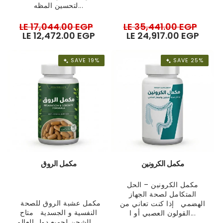
لتحسين المظه...
Regular
LE 17,044.00 EGP
Sale
Regular
LE 35,441.00 EGP
Sale
price
LE 12,472.00 EGP
price
price
LE 24,917.00 EGP
pric
SAVE 19%
SAVE 25%
مكمل الكرونين
مكمل الروق
مكمل الكرونين – الحل
المتكامل لصحة الجهاز
مكمل عشبة الروق للصحة
الهضمي إذا كنت تعاني من
النفسية و الجسدية متاح
القولون العصبي أو ا...
الشحن لجميع دول العالم. ...