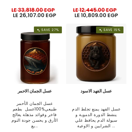
Regular
LE 33,818.00 EGP
Sale
Regular
LE 12,445.00 EGP
Sale
price
LE 26,107.00 EGP
price
price
LE 10,809.00 EGP
pric
SAVE 27%
SAVE 15%
عسل الفهد الاسود
عسل الجمان الاحمر
عسل الجمان الأحمر
عسل الفهد يمنع تجلط الدم
طبيعي%100عسل بطعم
ينشط الدورة الدموية و
فاخر وفوائد مذهلة يعالج
سيولة الدم يحافظ علي
الأرق و يحسن جودة النوم
الشرايين و الاوعية ...
يع...