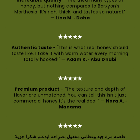
Incredible quality -
"
I’ve tried many types of
honey, but nothing compares to Barxyon’s
Marthesia. It’s rich, thick, and tastes so natural."
—
Lina M. · Doha
★★★★★
Authentic taste -
"
This is what real honey should
taste like. I take it with warm water every morning
totally hooked!
"
—
Adam K. · Abu Dhabi
★★★★★
Premium product -
"
The texture and depth of
flavor are unmatched. You can tell this isn’t just
commercial honey it’s the real deal.
"
—
Nora A. ·
Manama
★★★★★
طعمه مرة جيد وعطاني مفعول بصراحة ابدعتم شكرا جزيلا